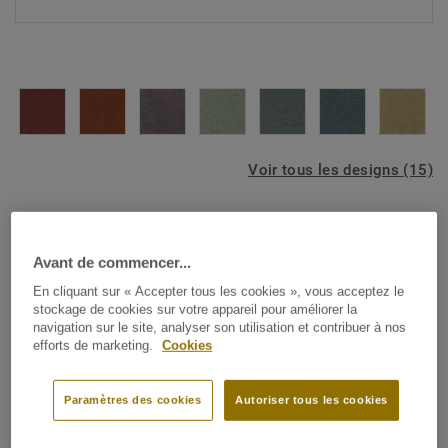
Voir tous les designs (15)
Rouleaux de moquette
|
Carpettes sur mesure
Palazzo
Avant de commencer...
En cliquant sur « Accepter tous les cookies », vous acceptez le
stockage de cookies sur votre appareil pour améliorer la
navigation sur le site, analyser son utilisation et contribuer à nos
Avec ses fils tricolores en Polyamide® de haute qualité
efforts de marketing.
Cookies
aux couleurs raffinées et modernes, DESSO Palazzo est
une collection de moquettes élégante et stylée pour votre
Paramètres des cookies
Autoriser tous les cookies
intérieur. Les couleurs présentent un contraste subtil, de
Voir plus
sorte que la DESSO Palazzo s'intègre facilement dans