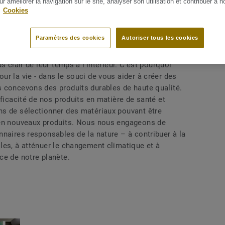
ur améliorer la navigation sur le site, analyser son utilisation et contribuer à n
.
Cookies
Paramètres des cookies
Autoriser tous les cookies
s clair de leur temps à l’intérieur. C’est pourquoi
r la vie - dans le souci de vous aider à créer des
 concevons des produits durables de haute qualité.
fficacité de nos produits en matière de santé et
ns de sélectionner des matériaux pouvant être
 en nouveaux produits. Nous nous engageons de
naires responsables de la nature – à contribuer à la
les, à atténuer le changement climatique et à
ce de notre planète.