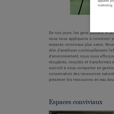
appareil po
marketing
De nos jours, les gens passent le plu
nous nous appliquons à concevoir pou
espaces conviviaux plus sains. Nous
Afin d’améliorer continuellement l’e
d’environnement, nous nous efforço
récupérés, recyclés et transformés
surcroît à nous comporter en gestion
conservation des ressources naturel
préserver les ressources en eau dou
Espaces conviviaux