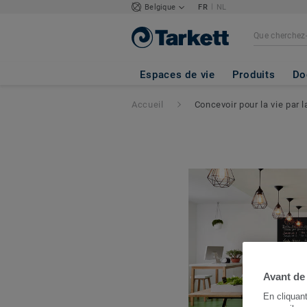
|
Belgique
FR
NL
Espaces de vie
Produits
Do
Accueil
Concevoir pour la vie par 
Avant de
En cliquan