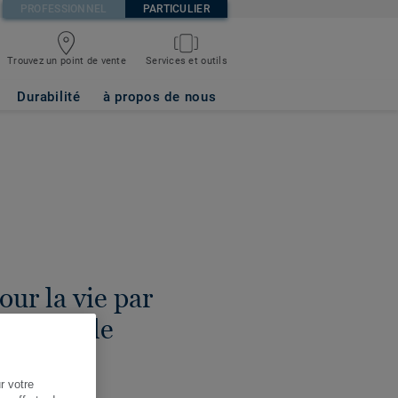
PROFESSIONNEL
PARTICULIER
Trouvez un point de vente
Services et outils
Durabilité
à propos de nous
ur la vie par
on durable
r votre