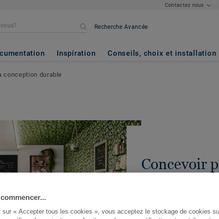
Contactez nous
Recherche Avancée
cumentation
Inspiration
Conseils, choix et installation
la conception durable
Concevoir po
la concepti
 commencer...
PARTAGER
t sur « Accepter tous les cookies », vous acceptez le stockage de cookies su