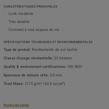
moquette extrêmement pratique et résistante dont les
couleurs dissimulent très bien la saleté. DESSO Contour
CARACTÉRISTIQUES PRINCIPALES
convient aussi bien à un style de vie élégant qu'à une
Look moderne
utilisation dans un bureau à domicile.
Très durable
Convient à tout espace de vie
SPÉCIFICATIONS TECHNIQUES ET ENVIRONNEMENTALES
Type de produit:
Revêtements de sol textile
Classe d'usage résidentielle:
23 Intense
Quality & environment certifications:
ISO 9001
Epaisseur de velours utile:
3,9 mm
Total Mass:
2115 g/m² (62,4 oz/yd²)
Points de vente