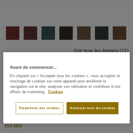
Voir tous les designs (13)
Rouleaux de moquette
|
Carpettes sur mesure
Avant de commencer...
Contour
En cliquant sur « Accepter tous les cookies », vous acceptez le
stockage de cookies sur votre appareil pour améliorer la
navigation sur le site, analyser son utilisation et contribuer à nos
efforts de marketing.
Cookies
DESSO Contour se distingue par l'utilisation de fils
innovants. La torsion du fil et l'ajout de fils noirs créent
Paramètres des cookies
Autoriser tous les cookies
une finition unique en forme de galet. Cette combinaison
est la base de magnifiques tons naturels, mais aussi de
Voir plus
couleurs d'accentuation puissantes. Contour est une