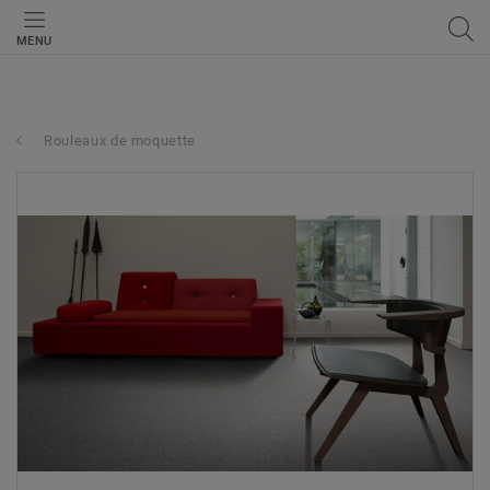
MENU
Rouleaux de moquette