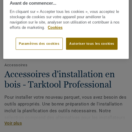
Avant de commencer...
En cliquant sur « Accepter tous les cookies », vous acceptez le
stockage de cookies sur votre appareil pour améliorer la
navigation sur le site, analyser son utilisation et contribuer à nos
efforts de marketing.
Cookies
Paramètres des cookies
Autoriser tous les cookies
Voir tous les designs (19)
Accessoires
Accessoires d'installation en
bois - Tarktool Professional
Pour installer votre nouveau parquet, vous avez besoin des
outils appropriés. Une bonne préparation de l'installation
inclut la planification des outils nécessaires. Notre
sélection comprend des alternatives pour les installateurs
Voir plus
professionnels et les bricoleurs. Adhésif sans solvant:
pour les installations collées lorsque, par exemple, une