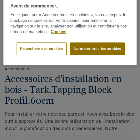
Avant de commencer...
En cliquant sur « Accepter tous les cookies », vous acceptez le
stockage de cookies sur votre appareil pour améliorer la
navigation sur le site, analyser son utilisation et contribuer à nos
efforts de marketing.
Cookies
Paramètres des cookies
Autoriser tous les cookies
Voir tous les designs (19)
Accessoires
Accessoires d'installation en
bois - Tark.Tapping Block
Profil.60cm
Pour installer votre nouveau parquet, vous avez besoin des
outils appropriés. Une bonne préparation de l'installation
inclut la planification des outils nécessaires. Notre
sélection comprend des alternatives pour les installateurs