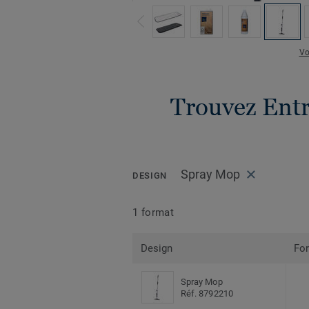
Vo
Trouvez Entr
Spray Mop
DESIGN
1 format
Design
Fo
Spray Mop
Réf. 8792210