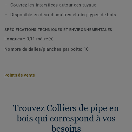
colliers sont vernis et disponibles dans cinq types de bois
Couvrez les interstices autour des tuyaux
et dans deux diamètres.
Disponible en deux diamètres et cinq types de bois
Le bois est un produit naturel. Des variations de couleur et
de structure peuvent se produire.
SPÉCIFICATIONS TECHNIQUES ET ENVIRONNEMENTALES
Longueur:
0,11 mètre(s)
Nombre de dalles/planches par boite:
10
Points de vente
Trouvez Colliers de pipe en
bois qui correspond à vos
besoins