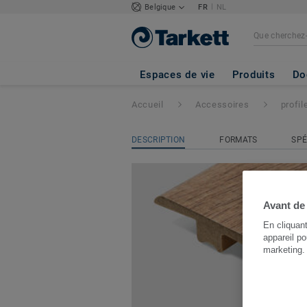
|
Belgique
FR
NL
profile de transiti
Espaces de vie
Produits
Do
Accueil
Accessoires
profil
DESCRIPTION
FORMATS
SPÉ
Avant de
En cliquan
appareil po
marketing