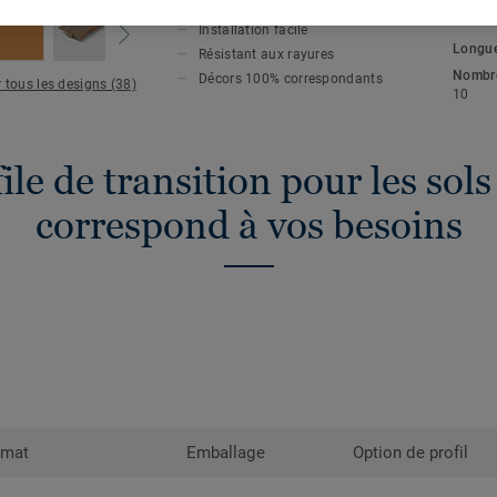
CARACTÉRISTIQUES PRINCIPALES
SPÉCI
transition sont en bois certifié PEFCTM. 
ENVIR
Installation facile
format 10x44x2400 mm. Très faciles à inst
Longu
Résistant aux rayures
également résistants aux rayures et dura
Nombre
Décors 100% correspondants
r tous les designs (38)
10
le de transition pour les sols 
correspond à vos besoins
rmat
Emballage
Option de profil