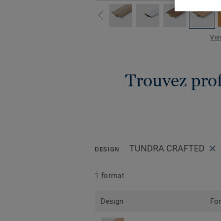
Voi
Trouvez profi
TUNDRA CRAFTED
DESIGN
1 format
Design
Fo