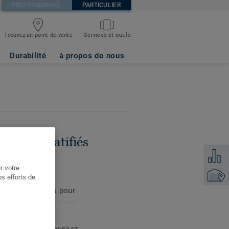
PROFESSIONNEL
PARTICULIER
Trouvez un point de vente
Services et outils
NDRA CRAFTED
Durabilité
à propos de nous
es sols stratifiés
Ajouter
r votre
Points 
os efforts de
 s’harmonise
e sol stratifiés pour
e transition en douceur
utre, ou à l’intérieur
sés. Nos bandes de