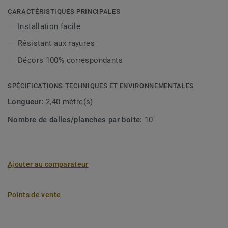
viennent dans un format 10x44x2400 mm. Très faciles à
CARACTÉRISTIQUES PRINCIPALES
installer, ils sont également résistants aux rayures et
Installation facile
durables.
Résistant aux rayures
Décors 100% correspondants
SPÉCIFICATIONS TECHNIQUES ET ENVIRONNEMENTALES
Longueur:
2,40 mètre(s)
Nombre de dalles/planches par boite:
10
Ajouter au comparateur
Points de vente