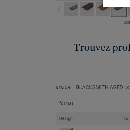
Voi
Trouvez profi
BLACKSMITH AGED
DESIGN
1 format
Design
Fo