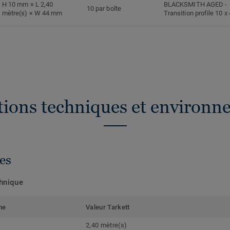
H 10 mm × L 2,40
BLACKSMITH AGED
-
10 par boîte
mètre(s) × W 44 mm
Transition profile 10 
ations techniques et environn
es
chnique
me
Valeur Tarkett
2,40 mètre(s)