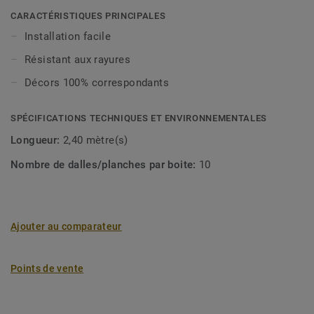
viennent dans un format 10x44x2400 mm. Très faciles à
CARACTÉRISTIQUES PRINCIPALES
installer, ils sont également résistants aux rayures et
Installation facile
durables.
Résistant aux rayures
Décors 100% correspondants
SPÉCIFICATIONS TECHNIQUES ET ENVIRONNEMENTALES
Longueur:
2,40 mètre(s)
Nombre de dalles/planches par boite:
10
Ajouter au comparateur
Points de vente