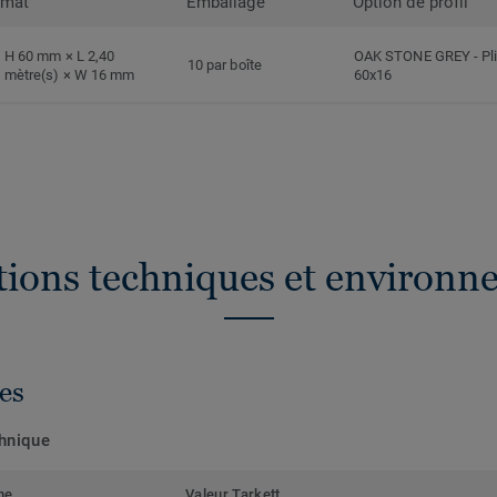
rmat
Emballage
Option de profil
H 60 mm × L 2,40
OAK STONE GREY
-
Pl
10 par boîte
mètre(s) × W 16 mm
60x16
ations techniques et environn
es
chnique
me
Valeur Tarkett