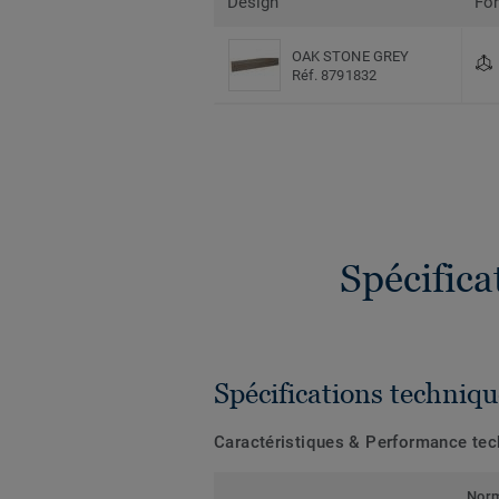
Design
Fo
OAK STONE GREY
Réf. 8791832
Spécific
Spécifications techniqu
Caractéristiques & Performance te
Nor