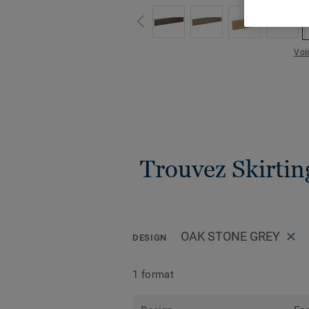
Voi
Trouvez Skirtin
OAK STONE GREY
DESIGN
1 format