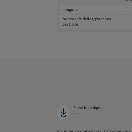
Longueur
-
Nombre de dalles/planches
-
par boite
Fiche technique
PDF
Vous ne parvenez pas à trouver ce 