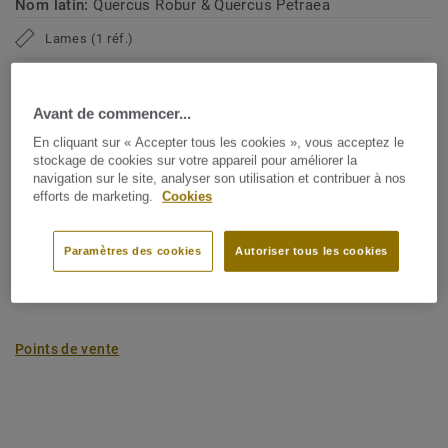
Nom latin:
Quercus Robur & Quercus Petraea
Lames (1 réf.)
Empreinte carbone (de l’extraction des matières
Avant de commencer...
premières à la porte de l’usine)
2
En cliquant sur « Accepter tous les cookies », vous acceptez le
-4.09 kg de CO
/m
2
stockage de cookies sur votre appareil pour améliorer la
navigation sur le site, analyser son utilisation et contribuer à nos
L’EMPREINTE CARBONE DE MON PROJET
efforts de marketing.
Cookies
Paramètres des cookies
Autoriser tous les cookies
Ajouter au comparateur
Points de vente