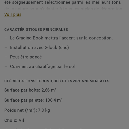
été soigneusement sélectionnée parmi les meilleurs tons
de la nature pour s'adapter à tous les styles de décoration
Voir plus
intérieure. Ouvrez votre monde au look moderne et
tendance que la nature elle-même vous a offert.
CARACTÉRISTIQUES PRINCIPALES
Le Grading Book mettra l'accent sur la conception.
Installation avec 2-lock (clic)
Peut être poncé
Convient au chauffage par le sol
SPÉCIFICATIONS TECHNIQUES ET ENVIRONNEMENTALES
Surface par boîte:
2,66 m²
Surface par palette:
106,4 m²
Poids net (/m²):
7,3 kg
Choix:
Vif