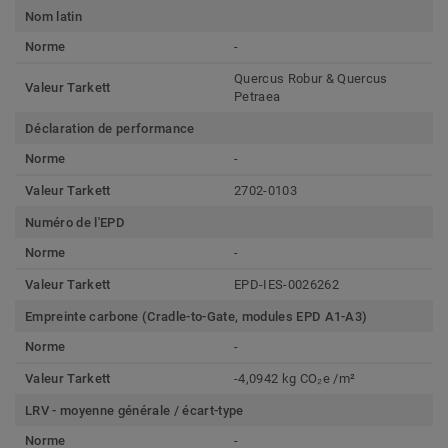
Nom latin
Norme
-
Quercus Robur & Quercus
Valeur Tarkett
Petraea
Déclaration de performance
Norme
-
Valeur Tarkett
2702-0103
Numéro de l'EPD
Norme
-
Valeur Tarkett
EPD-IES-0026262
Empreinte carbone (Cradle-to-Gate, modules EPD A1-A3)
Norme
-
Valeur Tarkett
-4,0942 kg CO₂e /m²
LRV - moyenne générale / écart-type
Norme
-