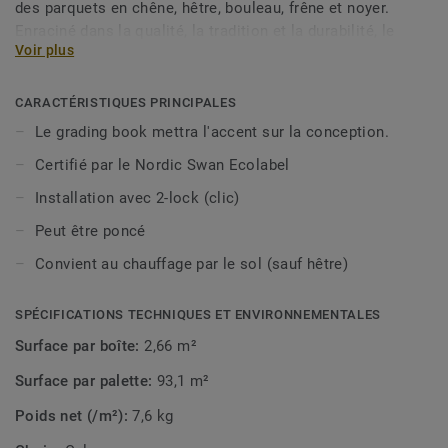
des parquets en chêne, hêtre, bouleau, frêne et noyer.
Enraciné dans la qualité, la tradition et la durabilité, le
Voir plus
caractère unique de chaque essence de bois ne se démode
jamais. Traitées avec une laque pour protéger le grain et la
structure distincts de chaque planche.
CARACTÉRISTIQUES PRINCIPALES
Le grading book mettra l'accent sur la conception.
Certifié par le Nordic Swan Ecolabel
Installation avec 2-lock (clic)
Peut être poncé
Convient au chauffage par le sol (sauf hêtre)
SPÉCIFICATIONS TECHNIQUES ET ENVIRONNEMENTALES
Surface par boîte:
2,66 m²
Surface par palette:
93,1 m²
Poids net (/m²):
7,6 kg