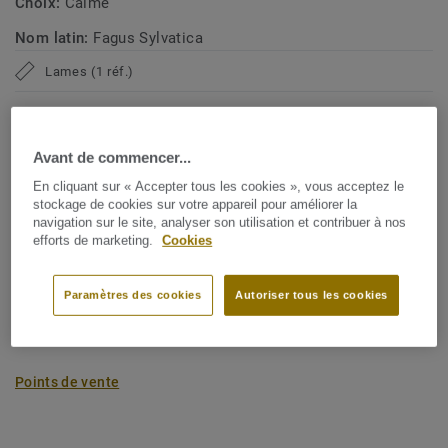
Choix:
Calme
Nom latin:
Fagus Sylvatica
Lames (1 réf.)
Empreinte carbone (de l’extraction des matières
Avant de commencer...
premières à la porte de l’usine)
2
-4.09 kg de CO
/m
2
En cliquant sur « Accepter tous les cookies », vous acceptez le
stockage de cookies sur votre appareil pour améliorer la
L’EMPREINTE CARBONE DE MON PROJET
navigation sur le site, analyser son utilisation et contribuer à nos
efforts de marketing.
Cookies
Paramètres des cookies
Autoriser tous les cookies
Ajouter au comparateur
Points de vente