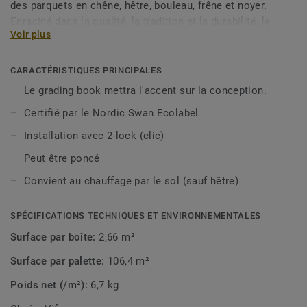
des parquets en chêne, hêtre, bouleau, frêne et noyer.
Enraciné dans la qualité, la tradition et la durabilité, le
Voir plus
caractère unique de chaque essence de bois ne se démode
jamais. Traitées avec une laque pour protéger le grain et la
structure distincts de chaque planche.
CARACTÉRISTIQUES PRINCIPALES
Le grading book mettra l'accent sur la conception.
Certifié par le Nordic Swan Ecolabel
Installation avec 2-lock (clic)
Peut être poncé
Convient au chauffage par le sol (sauf hêtre)
SPÉCIFICATIONS TECHNIQUES ET ENVIRONNEMENTALES
Surface par boîte:
2,66 m²
Surface par palette:
106,4 m²
Poids net (/m²):
6,7 kg