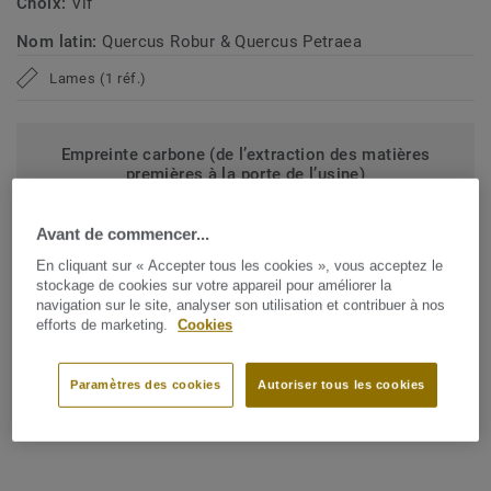
Choix:
Vif
Nom latin:
Quercus Robur & Quercus Petraea
Lames (1 réf.)
Empreinte carbone (de l’extraction des matières
premières à la porte de l’usine)
2
-4.09 kg de CO
/m
2
Avant de commencer...
L’EMPREINTE CARBONE DE MON PROJET
En cliquant sur « Accepter tous les cookies », vous acceptez le
stockage de cookies sur votre appareil pour améliorer la
navigation sur le site, analyser son utilisation et contribuer à nos
efforts de marketing.
Cookies
Ajouter au comparateur
Paramètres des cookies
Autoriser tous les cookies
Points de vente