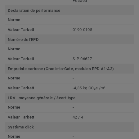
Petraea
Déclaration de performance
Norme
-
Valeur Tarkett
0190-0105
Numéro de l'EPD
Norme
-
Valeur Tarkett
S-P-06627
Empreinte carbone (Cradle-to-Gate, modules EPD A1-A3)
Norme
-
Valeur Tarkett
-4,35 kg CO₂e /m²
LRV - moyenne générale / écart-type
Norme
-
Valeur Tarkett
42 / 4
Système click
Norme
-