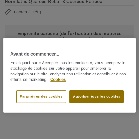
Nom latin:
Quercus Robur & Quercus Petraea
Lames (1 réf.)
Empreinte carbone (de l’extraction des matières
premières à la porte de l’usine)
2
-4.35 kg de CO
/m
2
Avant de commencer...
L’EMPREINTE CARBONE DE MON PROJET
En cliquant sur « Accepter tous les cookies », vous acceptez le
stockage de cookies sur votre appareil pour améliorer la
navigation sur le site, analyser son utilisation et contribuer à nos
efforts de marketing.
Cookies
Ajouter au comparateur
Paramètres des cookies
Autoriser tous les cookies
Points de vente