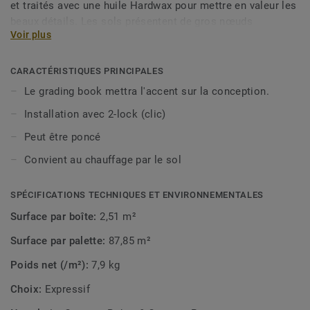
et traités avec une huile Hardwax pour mettre en valeur les
beaux détails. Les sols présentent de gros nœuds
Voir plus
imparfaitement réparés et des fissures sombres, avec des
variations passionnantes de couleur et de structure. Le
résultat est un sol en bois attrayant avec une patine
CARACTÉRISTIQUES PRINCIPALES
fantastique.
Le grading book mettra l'accent sur la conception.
Installation avec 2-lock (clic)
Peut être poncé
Convient au chauffage par le sol
SPÉCIFICATIONS TECHNIQUES ET ENVIRONNEMENTALES
Surface par boîte:
2,51 m²
Surface par palette:
87,85 m²
Poids net (/m²):
7,9 kg
Choix:
Expressif