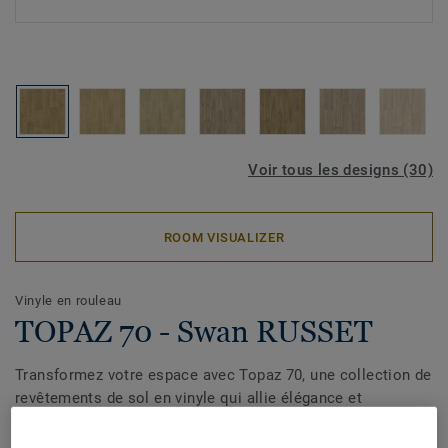
Voir tous les designs (30)
ROOM VISUALIZER
Vinyle en rouleau
TOPAZ 70 - Swan RUSSET
Transformez votre espace avec Topaz 70, une collection de
revêtements de sol en vinyle qui allie élégance et
fonctionnalité au quotidien. Ses motifs inspirés du bois, du
béton et de la céramique apportent une touche naturelle et