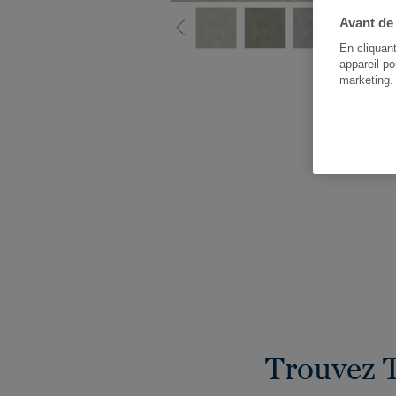
Avant de
En cliquan
appareil po
Voi
marketing
Trouvez 