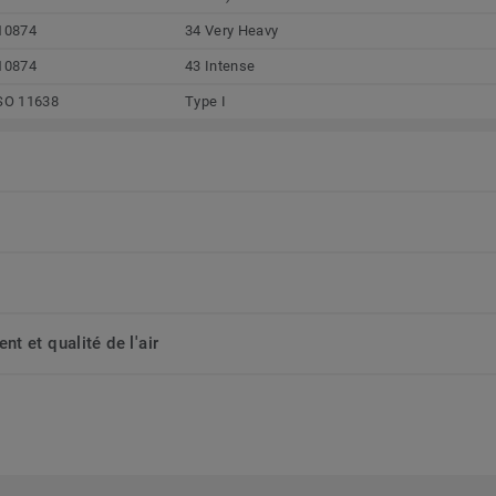
10874
34 Very Heavy
10874
43 Intense
SO 11638
Type I
t et qualité de l'air