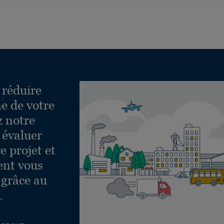
 réduire
e de votre
z notre
 évaluer
e projet et
ent vous
 grâce au
.