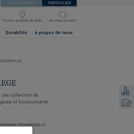
PROFESSIONNEL
PARTICULIER
Trouvez un point de vente
Services et outils
Durabilité
à propos de nous
SAVOIR PLUS
GREGE
Ajouter
 une collection de
égance et fonctionnalité
Points 
, du béton et de la
e et chaleureuse à
érieur à la fois élégant
FICATIONS TECHNIQUES ET
ONNEMENTALES