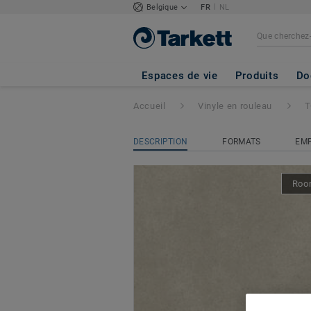
|
Belgique
FR
NL
TOPAZ 70
- Shel
Espaces de vie
Produits
Do
Accueil
Vinyle en rouleau
T
DESCRIPTION
FORMATS
EMP
Room