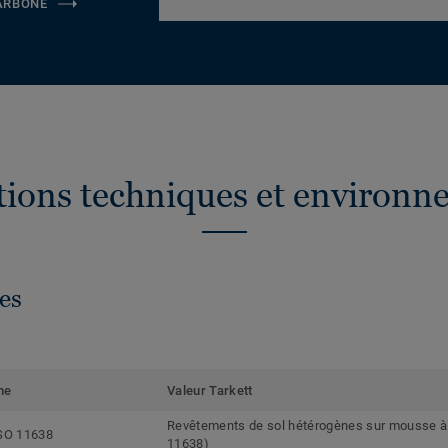
CARBONE
ations techniques et environn
es
me
Valeur Tarkett
Revêtements de sol hétérogènes sur mousse à b
SO 11638
11638)