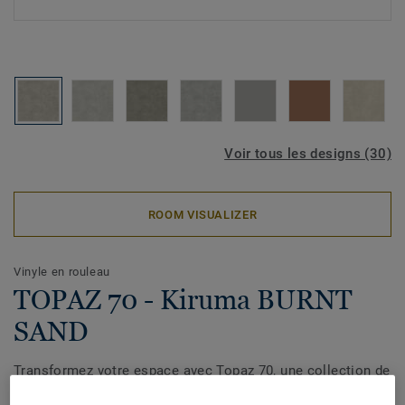
Voir tous les designs (30)
ROOM VISUALIZER
Vinyle en rouleau
TOPAZ 70 - Kiruma BURNT
SAND
Transformez votre espace avec Topaz 70, une collection de
revêtements de sol en vinyle qui allie élégance et