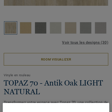
Voir tous les designs (30)
ROOM VISUALIZER
Vinyle en rouleau
TOPAZ 70 - Antik Oak LIGHT
NATURAL
Transformez votre espace avec Topaz 70, une collection de
revêtements de sol en vinyle qui allie élégance et