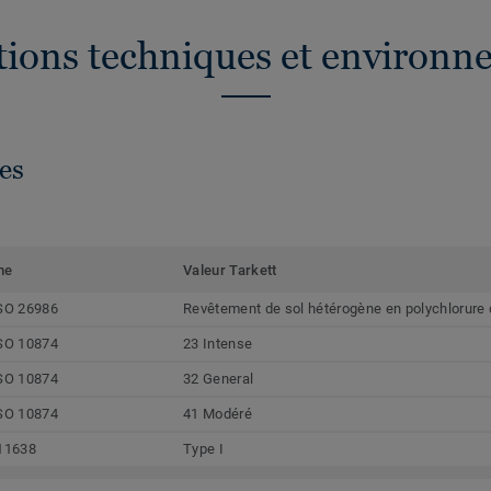
ations techniques et environn
es
me
Valeur Tarkett
SO 26986
Revêtement de sol hétérogène en polychlorure 
SO 10874
23 Intense
SO 10874
32 General
SO 10874
41 Modéré
11638
Type I