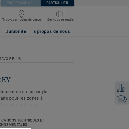
PROFESSIONNEL
PARTICULIER
Trouvez un point de vente
Services et outils
Durabilité
à propos de nous
SAVOIR PLUS
REY
Ajouter
êtement de sol en vinyle
faite pour les zones à
Points 
 les salons. Elle se
 pierre et unis. Grâce à
ction, votre sol est
FICATIONS TECHNIQUES ET
t à entretenir. La
ONNEMENTALES