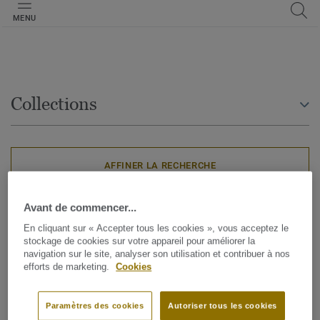
MENU
Collections
AFFINER LA RECHERCHE
Avant de commencer...
4 résultats
En cliquant sur « Accepter tous les cookies », vous acceptez le
stockage de cookies sur votre appareil pour améliorer la
navigation sur le site, analyser son utilisation et contribuer à nos
TRIER PAR
efforts de marketing.
Cookies
Paramètres des cookies
Autoriser tous les cookies