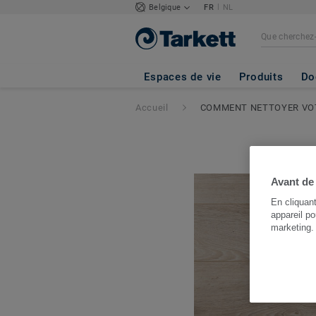
|
Belgique
FR
NL
Espaces de vie
Produits
Do
Accueil
COMMENT NETTOYER VOT
Avant de
En cliquan
appareil po
marketing