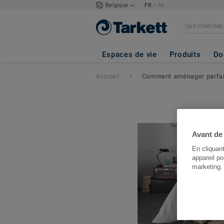
|
Belgique
FR
NL
Espaces de vie
Produits
Do
Accueil
Comment aménager parfai
Avant de
En cliquan
appareil po
marketing