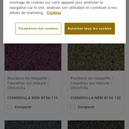
stockage de cookies sur votre appareil pour améliorer la
navigation sur le site, analyser son utilisation et contribuer à nos
efforts de marketing.
Cookies
Paramètres des cookies
Autoriser tous les cookies
Rouleaux de moquette /
Rouleaux de moquette /
Carpettes sur mesure |
Carpettes sur mesure |
Chinchilla
Chinchilla
CHINCHILLA NEW B156 115
CHINCHILLA NEW B156 122
Comparer
Comparer