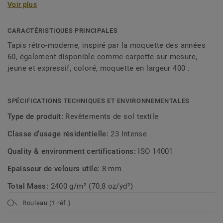
Voir plus
duotones. La combinaison de sa structure remarquable et
des couleurs vibrantes crée un « style Chinchilla »
caractéristique qui peut être décrit comme jeune, expressif
CARACTÉRISTIQUES PRINCIPALES
et rétro moderne. Cela ressemble-t-il à votre style ? Cette
Tapis rétro-moderne, inspiré par la moquette des années
collection est disponible comme moquette en 400 cm ou
60, également disponible comme carpette sur mesure,
500 cm largeur ou comme carpette sur mesure.
jeune et expressif, coloré, moquette en largeur 400 .
SPÉCIFICATIONS TECHNIQUES ET ENVIRONNEMENTALES
Type de produit:
Revêtements de sol textile
Classe d'usage résidentielle:
23 Intense
Quality & environment certifications:
ISO 14001
Epaisseur de velours utile:
8 mm
Total Mass:
2400 g/m² (70,8 oz/yd²)
Rouleau (1 réf.)