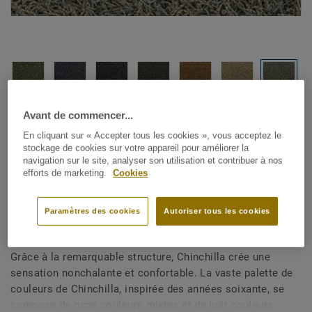
Avant de commencer...
Voir tous les designs (19)
En cliquant sur « Accepter tous les cookies », vous acceptez le
stockage de cookies sur votre appareil pour améliorer la
Rouleaux de moquette
|
Carpettes sur mesure
navigation sur le site, analyser son utilisation et contribuer à nos
Chinchilla - Chinchilla New
efforts de marketing.
Cookies
B156 190
Paramètres des cookies
Autoriser tous les cookies
Grâce à la remarquable structure, Chinchilla crée une
sensation nonchalante et confortable. La vaste palette de
couleurs de Chinchilla, inspirée des années soixante, se
compose de onze couleurs mixtes et de huit couleurs